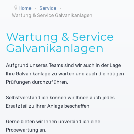
Reinigungsmittel (UO)
Trommelbandfilter
Leitwertmessungen
Home
Service
Wartung & Service Galvanikanlagen
Konditionierungsmittel
Trockengutdosiergeräte
Farbbänder
Wartung & Service
Desinfektionsmittel
Schrägbandfilter
Schreiber
Galvanikanlagen
Biozide
Mischdüsensysteme ohne Luft
Rührwerke
Aufgrund unseres Teams sind wir auch in der Lage
Sonderlösungen
Pumpen
Ihre Galvanikanlage zu warten und auch die nötigen
Prüfungen durchzuführen.
Selbstverständlich können wir Ihnen auch jedes
Ersatzteil zu Ihrer Anlage beschaffen.
Gerne bieten wir Ihnen unverbindlich eine
Probewartung an.