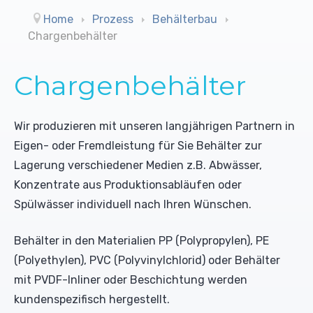
Reinigungsmittel (UO)
Trommelbandfilter
Leitwertmessungen
Home
Prozess
Behälterbau
Chargenbehälter
Konditionierungsmittel
Trockengutdosiergeräte
Farbbänder
Chargenbehälter
Desinfektionsmittel
Schrägbandfilter
Schreiber
Biozide
Mischdüsensysteme ohne Luft
Rührwerke
Wir produzieren mit unseren langjährigen Partnern in
Eigen- oder Fremdleistung für Sie Behälter zur
Sonderlösungen
Pumpen
Lagerung verschiedener Medien z.B. Abwässer,
Konzentrate aus Produktionsabläufen oder
Spülwässer individuell nach Ihren Wünschen.
Behälter in den Materialien PP (Polypropylen), PE
(Polyethylen), PVC (Polyvinylchlorid) oder Behälter
mit PVDF-Inliner oder Beschichtung werden
kundenspezifisch hergestellt.