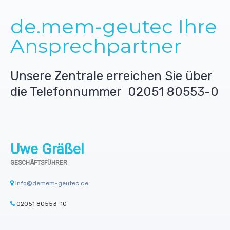
Reinigungsmittel (UO)
Trommelbandfilter
Leitwertmessungen
de.mem-geutec Ihre
Konditionierungsmittel
Trockengutdosiergeräte
Farbbänder
Ansprechpartner
Desinfektionsmittel
Schrägbandfilter
Schreiber
Unsere Zentrale erreichen Sie über
die Telefonnummer 02051 80553-0
Biozide
Mischdüsensysteme ohne Luft
Rührwerke
Sonderlösungen
Pumpen
Uwe Gräßel
GESCHÄFTSFÜHRER
info@demem-geutec.de
02051 80553-10