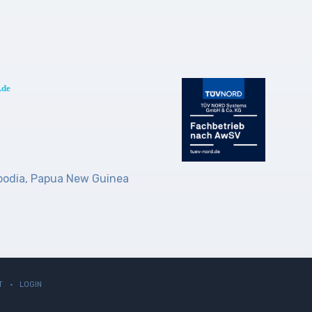
.de
bodia, Papua New Guinea
T
LOGIN