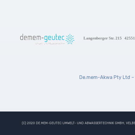
Langenberger Str. 215 42551
De.mem-Akwa Pty Ltđ – 
(C) 2020 DE.MEM-GEUTEC UMWELT- UND ABWASSERTECHNIK GMBH, VELB