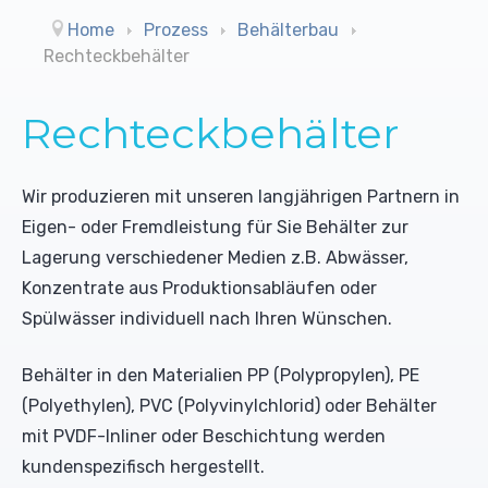
Reinigungsmittel (UO)
Trommelbandfilter
Leitwertmessungen
Home
Prozess
Behälterbau
Rechteckbehälter
Konditionierungsmittel
Trockengutdosiergeräte
Farbbänder
Rechteckbehälter
Desinfektionsmittel
Schrägbandfilter
Schreiber
Biozide
Mischdüsensysteme ohne Luft
Rührwerke
Wir produzieren mit unseren langjährigen Partnern in
Eigen- oder Fremdleistung für Sie Behälter zur
Sonderlösungen
Pumpen
Lagerung verschiedener Medien z.B. Abwässer,
Konzentrate aus Produktionsabläufen oder
Spülwässer individuell nach Ihren Wünschen.
Behälter in den Materialien PP (Polypropylen), PE
(Polyethylen), PVC (Polyvinylchlorid) oder Behälter
mit PVDF-Inliner oder Beschichtung werden
kundenspezifisch hergestellt.