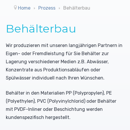
Reinigungsmittel (UO)
Trommelbandfilter
Leitwertmessungen
Home
Prozess
Behälterbau
Konditionierungsmittel
Trockengutdosiergeräte
Farbbänder
Behälterbau
Desinfektionsmittel
Schrägbandfilter
Schreiber
Wir produzieren mit unseren langjährigen Partnern in
Biozide
Mischdüsensysteme ohne Luft
Rührwerke
Eigen- oder Fremdleistung für Sie Behälter zur
Lagerung verschiedener Medien z.B. Abwässer,
Sonderlösungen
Pumpen
Konzentrate aus Produktionsabläufen oder
Spülwässer individuell nach Ihren Wünschen.
Behälter in den Materialien PP (Polypropylen), PE
(Polyethylen), PVC (Polyvinylchlorid) oder Behälter
mit PVDF-Inliner oder Beschichtung werden
kundenspezifisch hergestellt.