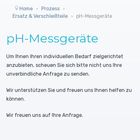
Reinigungsmittel (UO)
Trommelbandfilter
Leitwertmessungen
Home
Prozess
Ersatz & Verschleißteile
pH-Messgeräte
Konditionierungsmittel
Trockengutdosiergeräte
Farbbänder
pH-Messgeräte
Desinfektionsmittel
Schrägbandfilter
Schreiber
Biozide
Mischdüsensysteme ohne Luft
Rührwerke
Um Ihnen Ihren individuellen Bedarf zielgerichtet
anzubieten, scheuen Sie sich bitte nicht uns Ihre
Sonderlösungen
Pumpen
unverbindliche Anfrage zu senden.
Wir unterstützen Sie und freuen uns Ihnen helfen zu
können.
Wir freuen uns auf Ihre Anfrage.