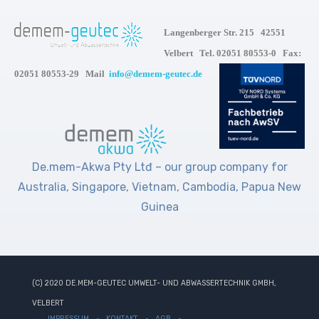
Langenberger Str. 215 42551
Velbert Tel. 02051 80553-0 Fax:
02051 80553-29 Mail
info@demem-geutec.de
De.mem-Akwa Pty Ltđ – our group company for
Australia, Singapore, Vietnam, Cambodia, Papua New
Guinea
(C) 2020 DE.MEM-GEUTEC UMWELT- UND ABWASSERTECHNIK GMBH,
VELBERT
IMPRESSUM
KONTAKT
AGB